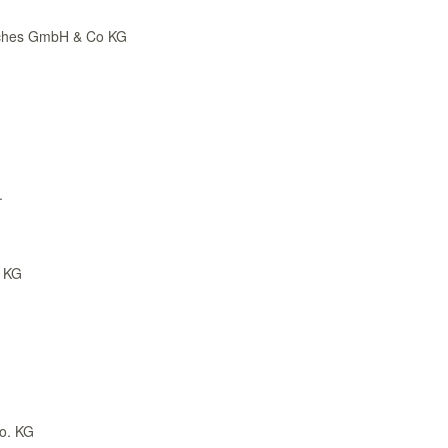
riches GmbH & Co KG
.
. KG
o. KG