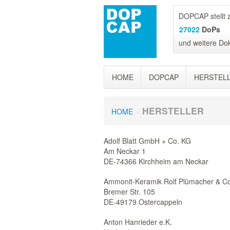
DOPCAP stellt z
27022
DoPs
und weitere Do
HOME
DOPCAP
HERSTEL
HERSTELLER
HOME
/
Adolf Blatt GmbH + Co. KG
Am Neckar 1
DE-74366 Kirchheim am Neckar
Ammonit-Keramik Rolf Plümacher & C
Bremer Str. 105
DE-49179 Ostercappeln
Anton Hanrieder e.K.