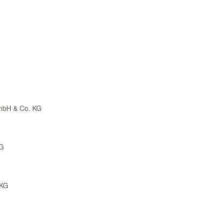
GmbH & Co. KG
KG
 KG