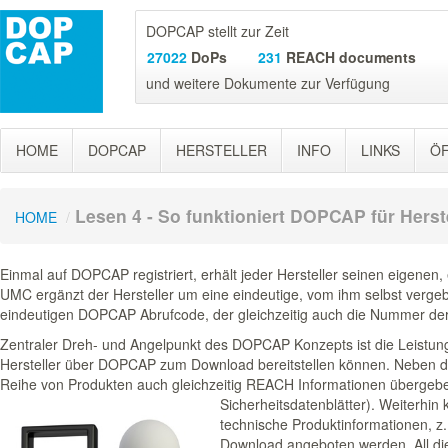
DOPCAP stellt zur Zeit
27022
DoPs
231
REACH documents
und weitere Dokumente zur Verfügung
HOME
DOPCAP
HERSTELLER
INFO
LINKS
ÖF
Lesen 4 - So funktioniert DOPCAP für Herst
HOME
/
Einmal auf DOPCAP registriert, erhält jeder Hersteller seinen eigenen
UMC ergänzt der Hersteller um eine eindeutige, vom ihm selbst verg
eindeutigen DOPCAP Abrufcode, der gleichzeitig auch die Nummer der 
Zentraler Dreh- und Angelpunkt des DOPCAP Konzepts ist die Leist
Hersteller über DOPCAP zum Download bereitstellen können. Neben de
Reihe von Produkten auch gleichzeitig REACH Informationen übergebe
Sicherheitsdatenblätter).
Weiterhin 
technische Produktinformationen, z
Download angeboten werden. All 