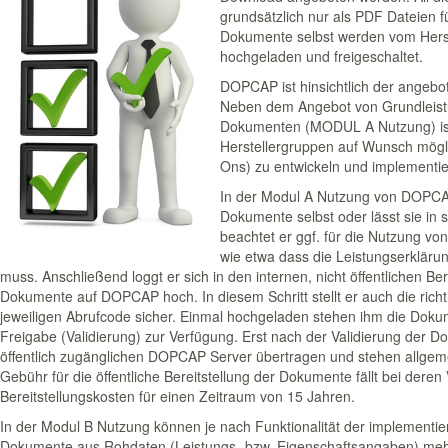
grundsätzlich nur als PDF Dateien f
Dokumente selbst werden vom Herstel
hochgeladen und freigeschaltet.
DOPCAP ist hinsichtlich der angebo
Neben dem Angebot von Grundleistu
Dokumenten (MODUL A Nutzung) ist 
Herstellergruppen auf Wunsch mög
Ons) zu entwickeln und implementie
In der Modul A Nutzung von DOPCAP
Dokumente selbst oder lässt sie in
beachtet er ggf. für die Nutzung v
wie etwa dass die Leistungserklär
muss. Anschließend loggt er sich in den internen, nicht öffentlichen B
Dokumente auf DOPCAP hoch. In diesem Schritt stellt er auch die ri
jeweiligen Abrufcode sicher. Einmal hochgeladen stehen ihm die Doku
Freigabe (Validierung) zur Verfügung. Erst nach der Validierung der 
öffentlich zugänglichen DOPCAP Server übertragen und stehen allge
Gebühr für die öffentliche Bereitstellung der Dokumente fällt bei deren
Bereitstellungskosten für einen Zeitraum von 15 Jahren.
In der Modul B Nutzung können je nach Funktionalität der implementi
Dokumente aus Rohdaten (Leistungs- bzw. Eigenschaftsangaben) mehr