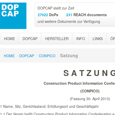
DOPCAP stellt zur Zeit
27022
DoPs
231
REACH documents
und weitere Dokumente zur Verfügung
HOME
DOPCAP
HERSTELLER
INFO
LINKS
ÖF
Satzung
HOME
/
DOPCAP
/
CONPICO
/
S A T Z U N 
Construction Product Information Confed
(CONPICO)
(Fassung 30. April 2013)
1 Name, Sitz, Gerichtsstand, Erfüllungsort und Geschäftsjahr
1.1 Der Verein heißt Construction Product Information Confederation 