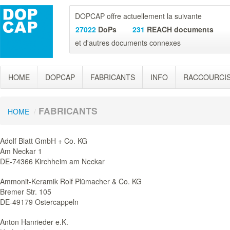
DOPCAP offre actuellement la suivante
27022
DoPs
231
REACH documents
et d'autres documents connexes
HOME
DOPCAP
FABRICANTS
INFO
RACCOURCI
FABRICANTS
HOME
/
Adolf Blatt GmbH + Co. KG
Am Neckar 1
DE-74366 Kirchheim am Neckar
Ammonit-Keramik Rolf Plümacher & Co. KG
Bremer Str. 105
DE-49179 Ostercappeln
Anton Hanrieder e.K.